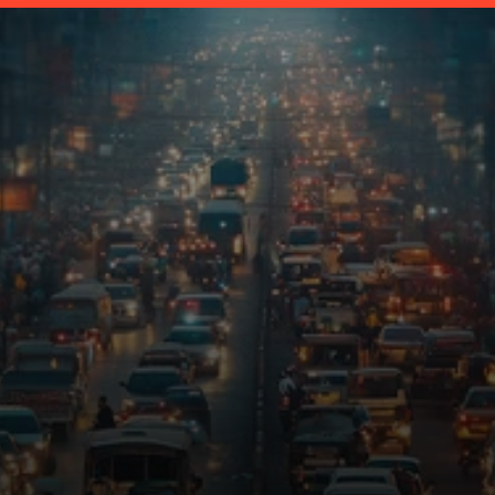
पेट्रोल/डिझेल
वाहने
टप्प्याटप्प्याने
बंद