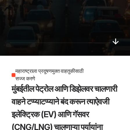
करण्यासाठी
'व्यवहार्यता
अभ्यास'
महाराष्ट्राला प्रदूषणमुक्त वाहतुकीसाठी 
सज्ज करणे
मुंबईतील पेट्रोल आणि डिझेलवर चालणारी 
वाहने टप्प्याटप्प्याने बंद करून त्याऐवजी 
इलेक्ट्रिक (EV)
 आणि 
गॅसवर 
(CNG/LNG)
 चालणाऱ्या पर्यायांना 