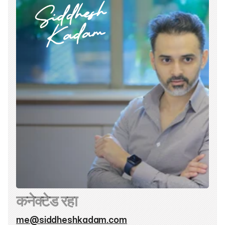
कनेक्टेड रहा
me@siddheshkadam.com