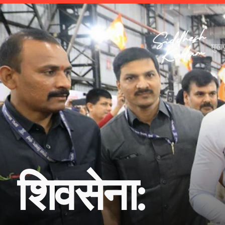
मुखप
मुखप
शिवसेना: