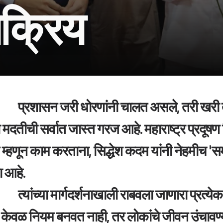
क्रिय  
ाकद ही सर्वसामान्यांमध्ये असते. विशेषतः 
ना मदतीची सर्वात जास्त गरज आहे. महाराष्ट्र प्रदूषण
म्हणून काम करताना, सिद्धेश कदम यांनी नेहमीच 'समा
 आहे. 
्येक उपक्रम एकाच विचारावर आधारित आहे: खरे 
्व केवळ नियम बनवत नाही, तर लोकांचे जीवन उंचावण्